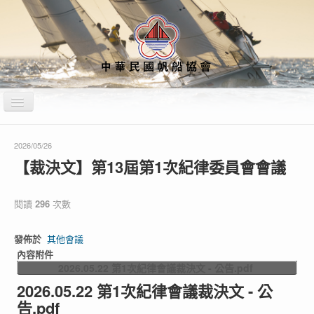
切
換
導
覽
站內搜尋
運動禁藥
教練裁判公告專區
2026/05/26
【裁決文】第13屆第1次紀律委員會會議
不法侵害通報專區
首頁
關於本會
船型資訊
閱讀
296
次數
最新消息
賽事資訊
行事曆&培訓計畫
媒體專區
發佈於
其他會議
內容附件
財務專區
性平專區
各項會議紀錄
2026.05.22 第1次紀律會議裁決文 - 公告.pdf
2026.05.22 第1次紀律會議裁決文 - 公
告.pdf